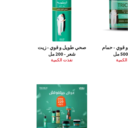
قوي - حمام
صحي طويل و قوي - زيت
شعر - 200 مل
الكمية
نفذت الكمية