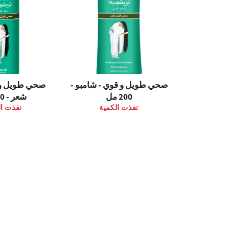
صحي طويل و قوي - شامبو -
صحي طويل و 
200 مل
شعر - 100 مل
نفذت الكمية
نفذت ال