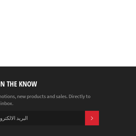
IN THE KNOW
otions, new products and sales. Directly to
 inbox.
اشترك