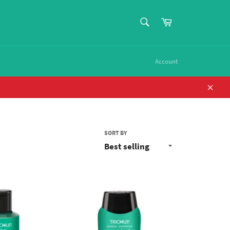
بحث
عربة
التسوق
بحث
Account
اغلاق
SORT BY